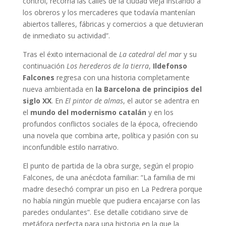
control, recorría las calles de la ciudad vieja instando a
los obreros y los mercaderes que todavía mantenían
abiertos talleres, fábricas y comercios a que detuvieran
de inmediato su actividad”.
Tras el éxito internacional de
La catedral del mar
y su
continuación
Los herederos de la tierra
,
Ildefonso
Falcones
regresa con una historia completamente
nueva ambientada en
la Barcelona de principios del
siglo XX
. En
El pintor de almas
, el autor se adentra en
el
mundo del modernismo catalán
y en los
profundos conflictos sociales de la época, ofreciendo
una novela que combina arte, política y pasión con su
inconfundible estilo narrativo.
El punto de partida de la obra surge, según el propio
Falcones, de una anécdota familiar: “La familia de mi
madre desechó comprar un piso en La Pedrera porque
no había ningún mueble que pudiera encajarse con las
paredes ondulantes”. Ese detalle cotidiano sirve de
metáfora perfecta para una historia en la que la